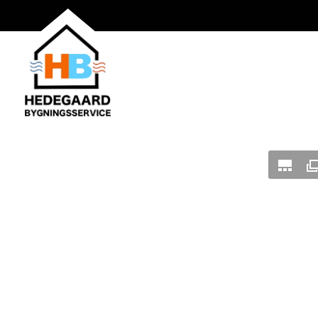
Gå
til
hovedindhold