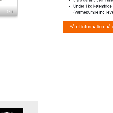
5 års garanti ved 1 årli
Under 1 kg kølemiddel
1 / 1
(varmepumpe incl lever
Få et information på