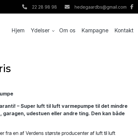
22 28 98 98
hedegaardbs@gmail.com
Hjem
Ydelser
Om os
Kampagne
Kontakt
ris
epumpe
aranti! –
Super luft til luft varmepumpe til det mindre
 garagen, udestuen eller andre ting. Den kan både
ra en af Verdens største producenter af luft til luft