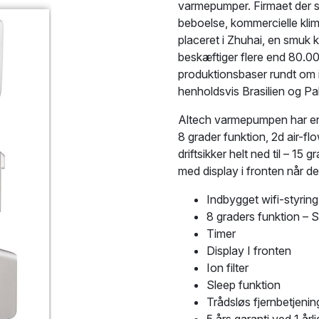
varmepumper. Firmaet der st
beboelse, kommercielle klim
placeret i Zhuhai, en smuk 
beskæftiger flere end 80.0
produktionsbaser rundt om i 
henholdsvis Brasilien og Pa
Altech varmepumpen har en 
8 grader funktion, 2d air-f
driftsikker helt ned til – 1
med display i fronten når d
Indbygget wifi-styring
8 graders funktion –
Timer
Display I fronten
Ion filter
Sleep funktion
Trådsløs fjernbetjeni