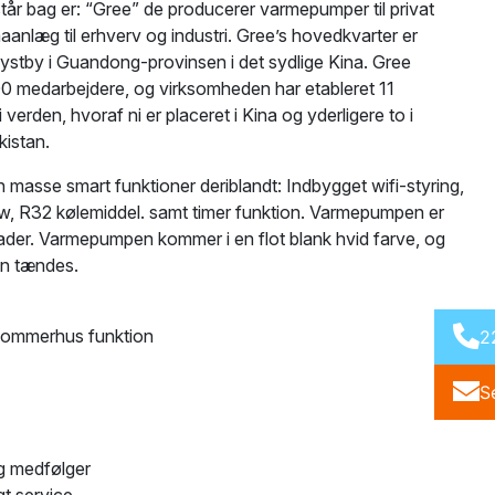
år bag er: “Gree” de producerer varmepumper til privat
aanlæg til erhverv og industri. Gree’s hovedkvarter er
kystby i Guandong-provinsen i det sydlige Kina. Gree
00 medarbejdere, og virksomheden har etableret 11
verden, hvoraf ni er placeret i Kina og yderligere to i
kistan.
masse smart funktioner deriblandt: Indbygget wifi-styring,
low, R32 kølemiddel. samt timer funktion. Varmepumpen er
5 grader. Varmepumpen kommer i en flot blank hvid farve, og
en tændes.
 Sommerhus funktion
2
S
ng medfølger