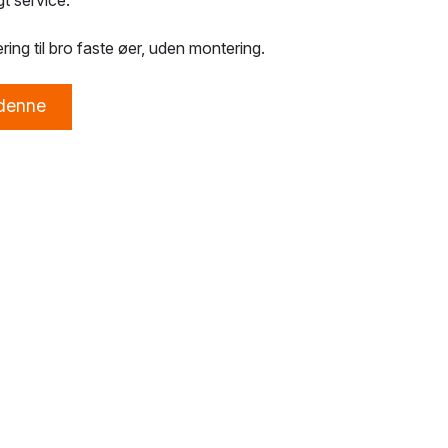
gt service.
ing til bro faste øer, uden montering.
 denne