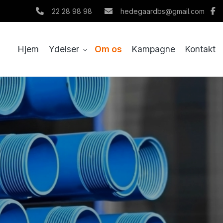
22 28 98 98
hedegaardbs@gmail.com
Hjem
Ydelser
Om os
Kampagne
Kontakt