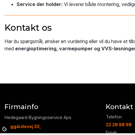
Service der holder:
Vi leverer både montering, vedlig
Kontakt os
Har du spørgsmål, ønsker en vurdering eller vil du have et tilb
med
energioptimering, varmepumper og VVS-løsninge
Firmainfo
Kontakt
Telefon:
Hedegaard Bygningsservice Aps
22 28 98 98
Puggårdsvej 33,
Email: