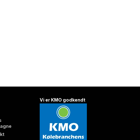
Vi er KMO godkendt
s
agne
kt