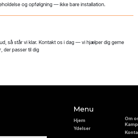
eholdelse og opfølgning — ikke bare installation.
ud, så står vi klar. Kontakt os i dag — vi hjælper dig gerne
r
, der passer til dig
Menu
Om o
Hjem
Kamp
Ydelser
Konta