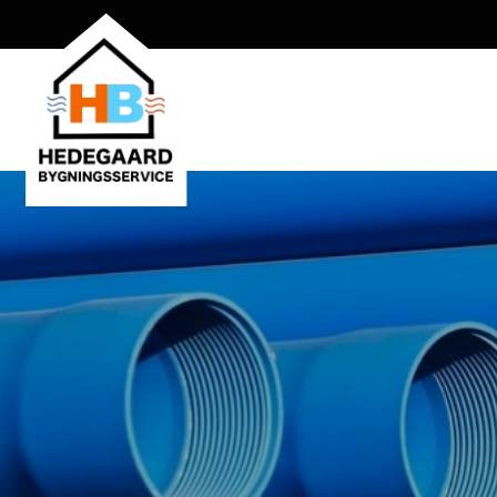
Gå
til
hovedindhold